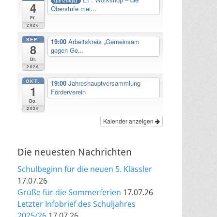
4
Oberstufe mei...
Fr.
2026
SEP.
19:00
Arbeitskreis „Gemeinsam
8
gegen Ge...
Di.
2026
OKT.
19:00
Jahreshauptversammlung
1
Förderverein
Do.
2026
Kalender anzeigen
Die neuesten Nachrichten
Schulbeginn für die neuen 5. Klässler
17.07.26
Grüße für die Sommerferien
17.07.26
Letzter Infobrief des Schuljahres
2025/26
17.07.26