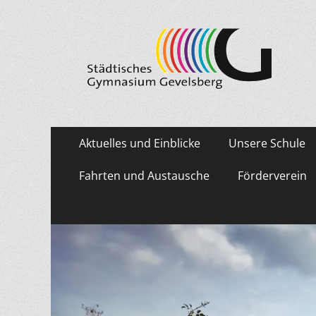
Städtisches Gymn
Primäres
Zum
Aktuelles und Einblicke
Unsere Schule
Inhalt
Menü
springen
Fahrten und Austausche
Förderverein