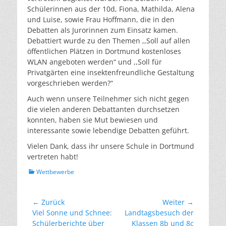
Schülerinnen aus der 10d, Fiona, Mathilda, Alena
und Luise, sowie Frau Hoffmann, die in den
Debatten als Jurorinnen zum Einsatz kamen.
Debattiert wurde zu den Themen ,,Soll auf allen
öffentlichen Plätzen in Dortmund kostenloses
WLAN angeboten werden“ und ,,Soll für
Privatgärten eine insektenfreundliche Gestaltung
vorgeschrieben werden?“
Auch wenn unsere Teilnehmer sich nicht gegen
die vielen anderen Debattanten durchsetzen
konnten, haben sie Mut bewiesen und
interessante sowie lebendige Debatten geführt.
Vielen Dank, dass ihr unsere Schule in Dortmund
vertreten habt!
Kategorien
Wettbewerbe
Beitragsnavigation
← Zurück
Weiter →
Vorheriger
Nächster
Viel Sonne und Schnee:
Landtagsbesuch der
Beitrag:
Beitrag:
Schülerberichte über
Klassen 8b und 8c