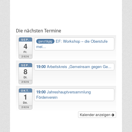
Die nächsten Termine
SEP.
EF: Workshop – die Oberstufe
ganztägig
4
mei...
Fr.
2026
SEP.
19:00
Arbeitskreis „Gemeinsam gegen Ge...
8
Di.
2026
OKT.
19:00
Jahreshauptversammlung
1
Förderverein
Do.
2026
Kalender anzeigen