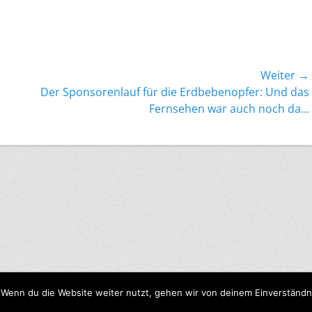
Weiter →
Nächster
Der Sponsorenlauf für die Erdbebenopfer: Und das
Beitrag:
Fernsehen war auch noch da…
 Wenn du die Website weiter nutzt, gehen wir von deinem Einverständn
Städtisches Gymnasium Gevelsberg
. Alle Rechte vorbehalten. | Catch Re