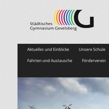
Städtisches Gymn
Primäres
Zum
Aktuelles und Einblicke
Unsere Schule
Inhalt
Menü
springen
Fahrten und Austausche
Förderverein