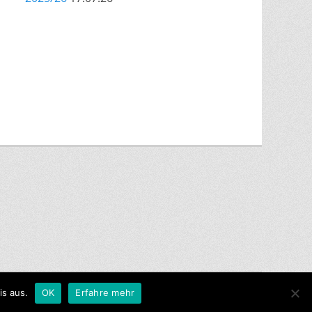
is aus.
sponsive Child nach
OK
Erfahre mehr