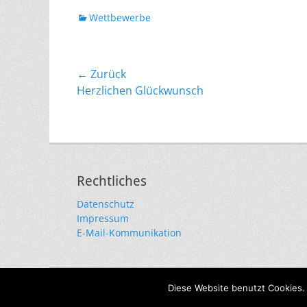
Kategorien
Wettbewerbe
Beitragsnavigation
← Zurück
Vorheriger
Herzlichen Glückwunsch
Beitrag:
Rechtliches
Datenschutz
Impressum
E-Mail-Kommunikation
Diese Website benutzt Cookies.
Copyright © 2026