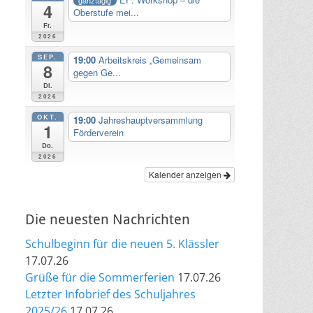
4
Oberstufe mei...
Fr.
2026
SEP.
19:00
Arbeitskreis „Gemeinsam
8
gegen Ge...
Di.
2026
OKT.
19:00
Jahreshauptversammlung
1
Förderverein
Do.
2026
Kalender anzeigen
Die neuesten Nachrichten
Schulbeginn für die neuen 5. Klässler
17.07.26
Grüße für die Sommerferien
17.07.26
Letzter Infobrief des Schuljahres
2025/26
17.07.26