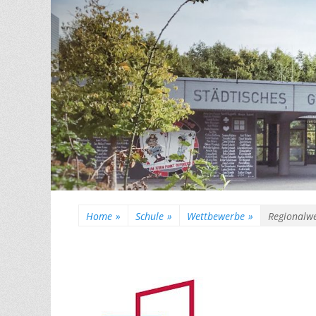
Home
»
Schule
»
Wettbewerbe
»
Regionalwe