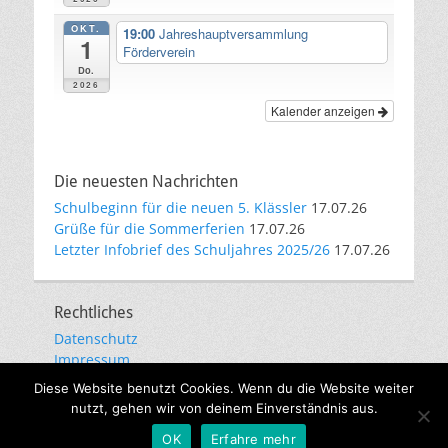
OKT.
19:00
Jahreshauptversammlung
1
Förderverein
Do.
2026
Kalender anzeigen
Die neuesten Nachrichten
Schulbeginn für die neuen 5. Klässler
17.07.26
Grüße für die Sommerferien
17.07.26
Letzter Infobrief des Schuljahres 2025/26
17.07.26
Rechtliches
Datenschutz
Impressum
E-Mail-Kommunikation
Diese Website benutzt Cookies. Wenn du die Website weiter
nutzt, gehen wir von deinem Einverständnis aus.
Copyright © 2026
Städtisches Gymnasium Gevelsberg
. Alle
OK
Erfahre mehr