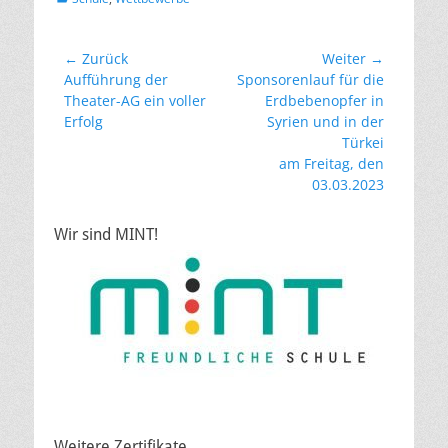
Beitragsnavigation
← Zurück
Weiter →
Vorheriger
Nächster
Aufführung der
Sponsorenlauf für die
Beitrag:
Beitrag:
Theater-AG ein voller
Erdbebenopfer in
Erfolg
Syrien und in der
Türkei
am Freitag, den
03.03.2023
Wir sind MINT!
Weitere Zertifikate