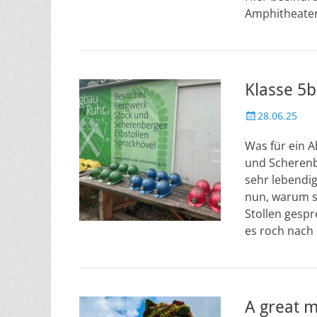
Amphitheater
Klasse 5
Veröffentlicht
28.06.25
am
Was für ein 
und Scherenb
sehr lebendig
nun, warum s
Stollen gespr
es roch nach 
A great m