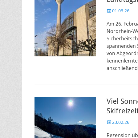
Veröffentlicht
01.03.26
am
Am 26. Febru
Nordrhein-We
Sicherheitsc
spannenden Si
von Abgeordn
kennenlernte
anschließen
Viel Sonn
Skifreizei
Veröffentlicht
23.02.26
am
Rezension übe