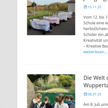
Veröffentlicht
15.11.25
am
Vom 12. bis 
Schule eine e
herbstlichem
Schüler ein 
Kreativität u
– Kreative B
weiterlesen…
Die Welt 
Wupperta
Veröffentlicht
08.07.25
am
Am 8. Juli u