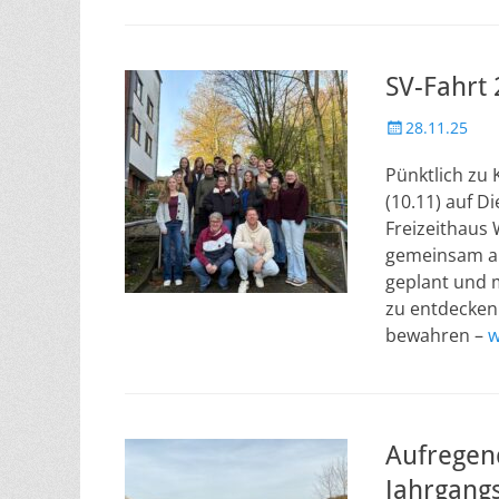
SV-Fahrt
Veröffentlicht
28.11.25
am
Pünktlich zu 
(10.11) auf D
Freizeithaus 
gemeinsam an
geplant und 
zu entdecken
bewahren –
w
Aufregen
Jahrgangs