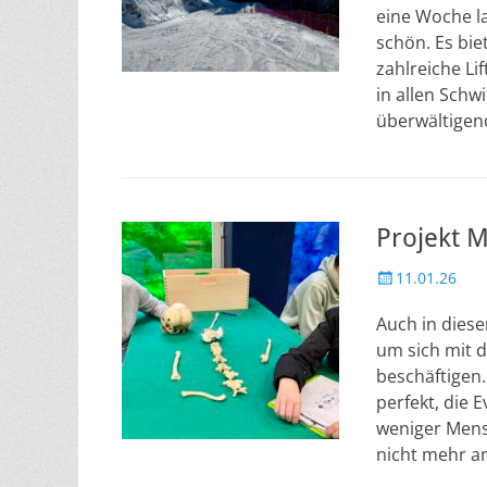
eine Woche la
schön. Es bie
zahlreiche Li
in allen Schw
überwältigen
Projekt 
Veröffentlicht
11.01.26
am
Auch in dies
um sich mit 
beschäftigen. 
perfekt, die 
weniger Mens
nicht mehr an