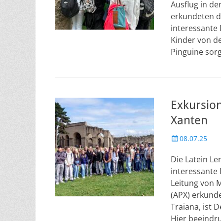
Ausflug in d
erkundeten d
interessante 
Kinder von de
Pinguine sorg
Exkursion
Xanten
Veröffentlicht
08.07.25
am
Die Latein Le
interessante
Leitung von 
(APX) erkunde
Traiana, ist 
Hier beeindr