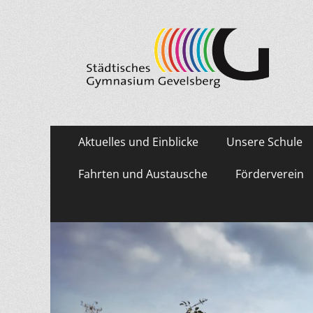
Städtisches Gymn
Primäres
Zum
Aktuelles und Einblicke
Unsere Schule
Inhalt
Menü
springen
Fahrten und Austausche
Förderverein