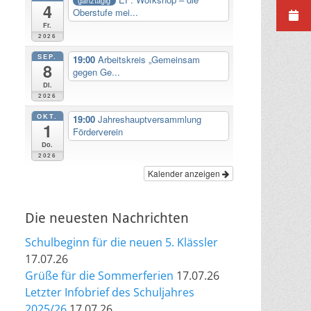
4
Oberstufe mei...
Fr.
2026
SEP.
19:00
Arbeitskreis „Gemeinsam
8
gegen Ge...
Di.
2026
OKT.
19:00
Jahreshauptversammlung
1
Förderverein
Do.
2026
Kalender anzeigen
Die neuesten Nachrichten
Schulbeginn für die neuen 5. Klässler
17.07.26
Grüße für die Sommerferien
17.07.26
Letzter Infobrief des Schuljahres
2025/26
17.07.26