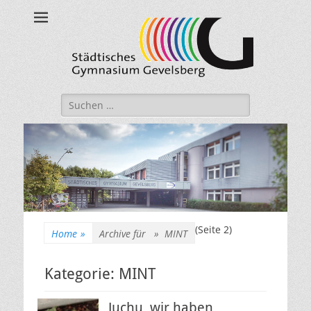
Städtisches
Gymnasium
Gevelsberg
Suche
nach:
(Seite 2)
Home
»
Archive für »
MINT
Kategorie:
MINT
Juchu, wir haben