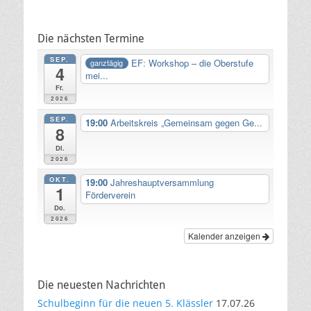
Die nächsten Termine
SEP.
EF: Workshop – die Oberstufe
ganztägig
4
mei...
Fr.
2026
SEP.
19:00
Arbeitskreis „Gemeinsam gegen Ge...
8
Di.
2026
OKT.
19:00
Jahreshauptversammlung
1
Förderverein
Do.
2026
Kalender anzeigen
Die neuesten Nachrichten
Schulbeginn für die neuen 5. Klässler
17.07.26